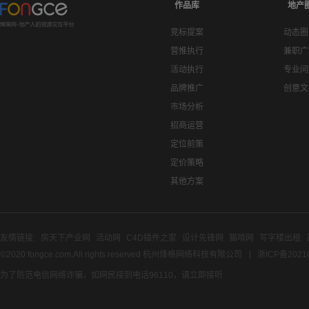
作品库
地产
竞标提案
动态圈
营推执行
兼职广
活动执行
专业问
品牌推广
创意文
市场分析
招商运营
定位前策
定价策略
其他方案
友情链接:
房天下产业网
活动网
C4D插件之家
设计先锋网
猫啃网
写字楼出租
©2020 fongce.com.All rights reserved 杭州烽格网络科技有限公司
浙ICP备2021
为了防范电信网络诈骗，如网民接到电话96110，请立即接听