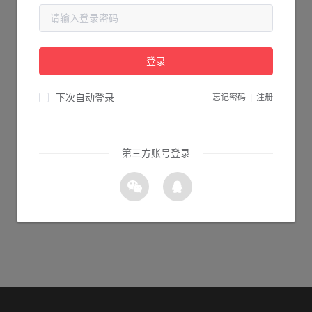
当前页面不存在...
请检查您输入的网址是否正确，或点击下面的按钮返回首页。
登录
1s 返回首页
下次自动登录
忘记密码
|
注册
第三方账号登录