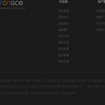
作品库
地产
竞标提案
动态圈
营推执行
兼职广
活动执行
专业问
品牌推广
创意文
市场分析
招商运营
定位前策
定价策略
其他方案
友情链接:
房天下产业网
活动网
C4D插件之家
设计先锋网
猫啃网
写字楼出租
©2020 fongce.com.All rights reserved 杭州烽格网络科技有限公司
浙ICP备2021
为了防范电信网络诈骗，如网民接到电话96110，请立即接听