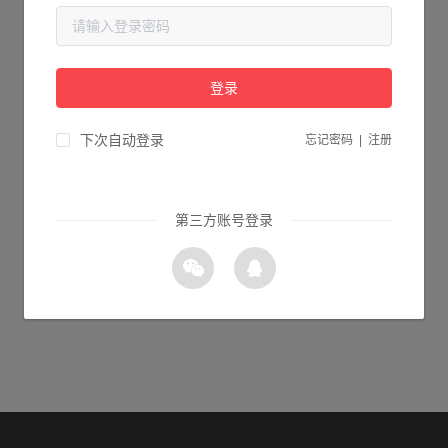
当前页面不存在...
请检查您输入的网址是否正确，或点击下面的按钮返回首页。
登录
1s 返回首页
下次自动登录
忘记密码
|
注册
第三方账号登录