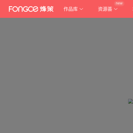
new
作品库
资源荟