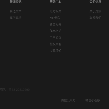
新闻资讯
帮助中心
公司信息
精选文章
账号相关
关于烽策
案例解析
VIP相关
联系我们
资金相关
作品相关
用户协议
版权声明
提现须知
： 浙B2-20210290
微信公众号
微信小程序