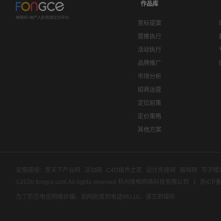
作品库
竞标提案
营推执行
活动执行
品牌推广
市场分析
招商运营
定位前策
定价策略
其他方案
友情链接:
房天下产业网
活动网
C4D插件之家
设计先锋网
猫啃网
写字楼
©2020 fongce.com.All rights reserved 杭州烽格网络科技有限公司
浙ICP备
为了防范电信网络诈骗，如网民接到电话96110，请立即接听