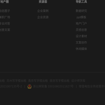
地产圈
资源荟
导航工具
动态圈子
企业案例
数据研究
兼职广场
企业资源
ppt模板
专业问答
地产门户
创意文案
灵感创意
设计素材
文案创作
休闲媒体
出租
苏州写字楼出租
南京写字楼出租
南京写字楼出租
设计师字库
2021007135号-2
浙公网安备 33010802011627号
增值电信业务经营许可证