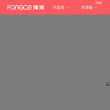
new
作品库
资源荟