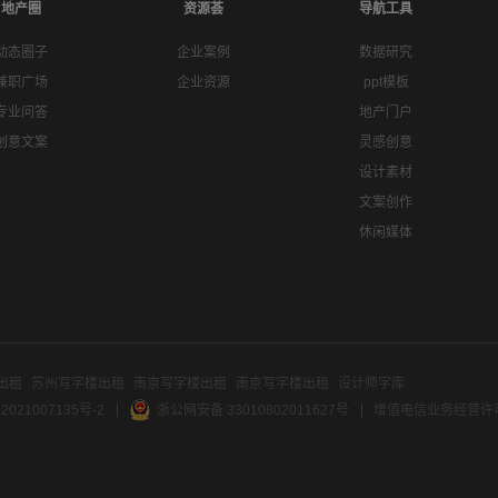
地产圈
资源荟
导航工具
动态圈子
企业案例
数据研究
兼职广场
企业资源
ppt模板
专业问答
地产门户
创意文案
灵感创意
设计素材
文案创作
休闲媒体
出租
苏州写字楼出租
南京写字楼出租
南京写字楼出租
设计师字库
2021007135号-2
浙公网安备 33010802011627号
增值电信业务经营许可证