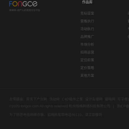
作品库
竞标提案
营推执行
活动执行
品牌推广
市场分析
招商运营
定位前策
定价策略
其他方案
友情链接:
房天下产业网
活动网
C4D插件之家
设计先锋网
猫啃网
写字楼
©2020 fongce.com.All rights reserved 杭州烽格网络科技有限公司
浙ICP备
为了防范电信网络诈骗，如网民接到电话96110，请立即接听