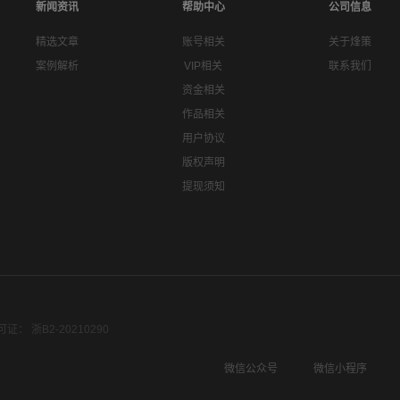
新闻资讯
帮助中心
公司信息
精选文章
账号相关
关于烽策
案例解析
VIP相关
联系我们
资金相关
作品相关
用户协议
版权声明
提现须知
： 浙B2-20210290
微信公众号
微信小程序