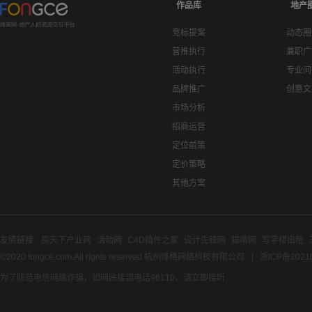
作品库
地产
竞标提案
动态圈
营推执行
兼职广
活动执行
专业问
品牌推广
创意文
市场分析
招商运营
定位前策
定价策略
其他方案
友情链接:
房天下产业网
活动网
C4D插件之家
设计先锋网
猫啃网
写字楼出租
©2020 fongce.com.All rights reserved 杭州烽格网络科技有限公司
浙ICP备2021
为了防范电信网络诈骗，如网民接到电话96110，请立即接听