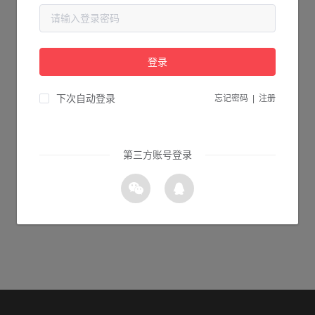
当前页面不存在...
请检查您输入的网址是否正确，或点击下面的按钮返回首页。
登录
1s 返回首页
下次自动登录
忘记密码
|
注册
第三方账号登录