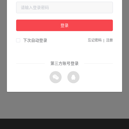
当前页面不存在...
请检查您输入的网址是否正确，或点击下面的按钮返回首页。
登录
1s 返回首页
下次自动登录
忘记密码
|
注册
第三方账号登录