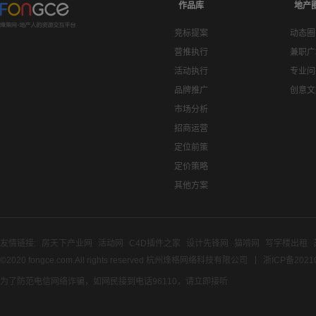
作品库
地产
竞标提案
动态圈
营推执行
兼职广
活动执行
专业问
品牌推广
创意文
市场分析
招商运营
定位前策
定价策略
其他方案
友情链接:
房天下产业网
活动网
C4D插件之家
设计先锋网
猫啃网
写字楼出租
©2020 fongce.com.All rights reserved 杭州烽格网络科技有限公司
浙ICP备2021
为了防范电信网络诈骗，如网民接到电话96110，请立即接听