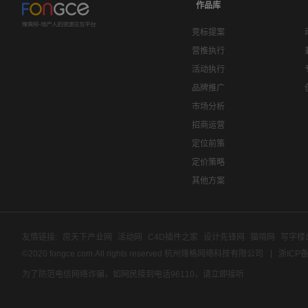
作品库
竞标提案
营推执行
活动执行
品牌推广
市场分析
招商运营
定位前策
定价策略
其他方案
友情链接:
房天下产业网
活动网
C4D插件之家
设计先锋网
猫啃网
写字楼
©2020 fongce.com.All rights reserved 杭州烽格网络科技有限公司
浙ICP备
为了防范电信网络诈骗，如网民接到电话96110，请立即接听