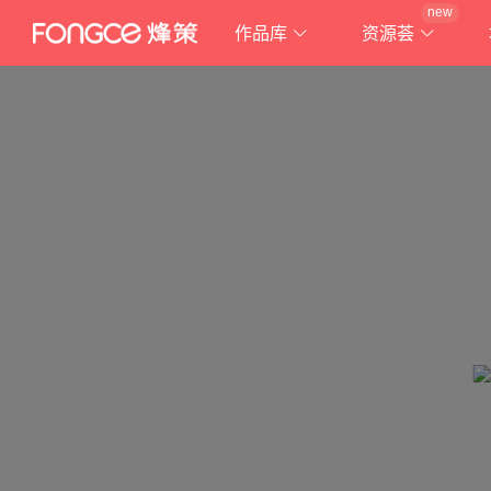
new
作品库
资源荟