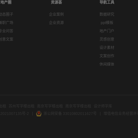
地产圈
资源荟
导航工具
动态圈子
企业案例
数据研究
兼职广场
企业资源
ppt模板
专业问答
地产门户
创意文案
灵感创意
设计素材
文案创作
休闲媒体
出租
苏州写字楼出租
南京写字楼出租
南京写字楼出租
设计师字库
2021007135号-2
浙公网安备 33010802011627号
增值电信业务经营许可证