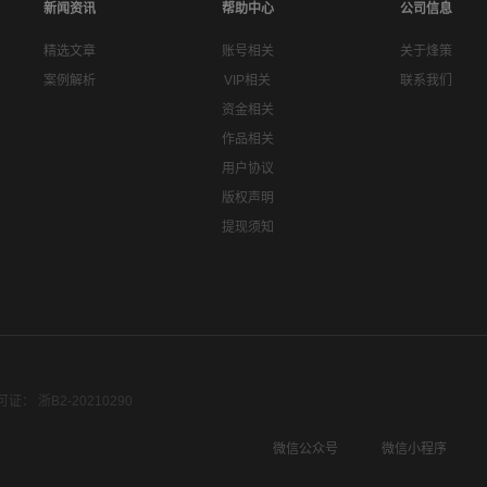
新闻资讯
帮助中心
公司信息
精选文章
账号相关
关于烽策
案例解析
VIP相关
联系我们
资金相关
作品相关
用户协议
版权声明
提现须知
： 浙B2-20210290
微信公众号
微信小程序