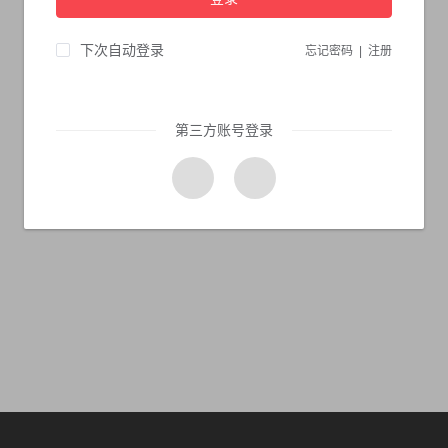
当前页面不存在...
请检查您输入的网址是否正确，或点击下面的按钮返回首页。
下次自动登录
忘记密码
|
注册
第三方账号登录
10s 返回首页