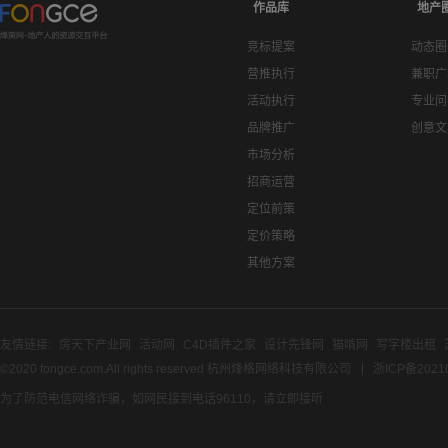
作品库
地产
竞标提案
动态圈
营推执行
兼职广
活动执行
专业问
品牌推广
创意文
市场分析
招商运营
定位前策
定价策略
其他方案
友情链接:
房天下产业网
活动网
C4D插件之家
设计先锋网
猫啃网
写字楼出租
©2020 fongce.com.All rights reserved 杭州烽格网络科技有限公司
浙ICP备2021
为了防范电信网络诈骗，如网民接到电话96110，请立即接听