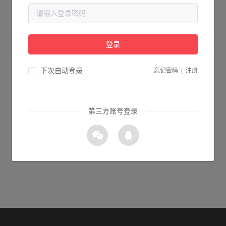
当前页面不存在...
请检查您输入的网址是否正确，或点击下面的按钮返回首页。
登录
2s 返回首页
下次自动登录
忘记密码
|
注册
第三方账号登录