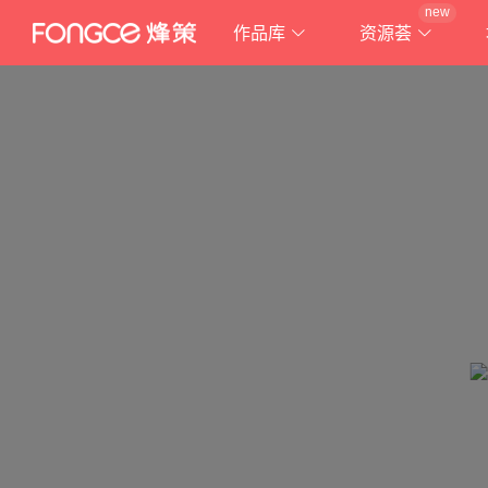
new
作品库
资源荟