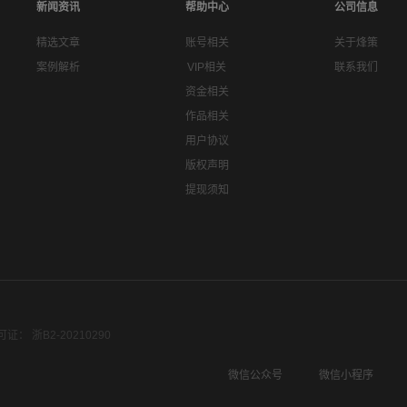
新闻资讯
帮助中心
公司信息
精选文章
账号相关
关于烽策
案例解析
VIP相关
联系我们
资金相关
作品相关
用户协议
版权声明
提现须知
： 浙B2-20210290
微信公众号
微信小程序