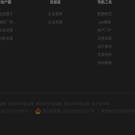
地产圈
资源荟
导航工具
动态圈子
企业案例
数据研究
兼职广场
企业资源
ppt模板
专业问答
地产门户
创意文案
灵感创意
设计素材
文案创作
休闲媒体
出租
苏州写字楼出租
南京写字楼出租
南京写字楼出租
设计师字库
2021007135号-2
浙公网安备 33010802011627号
增值电信业务经营许可证