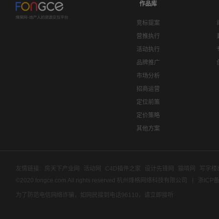
作品库
竞标提案
营推执行
活动执行
品牌推广
市场分析
招商运营
定位前策
定价策略
其他方案
友情链接:
房天下产业网
活动网
C4D插件之家
设计先锋网
猫啃网
写字楼
©2020 fongce.com.All rights reserved 杭州烽格网络科技有限公司
浙ICP备
为了防范电信网络诈骗，如网民接到电话96110，请立即接听