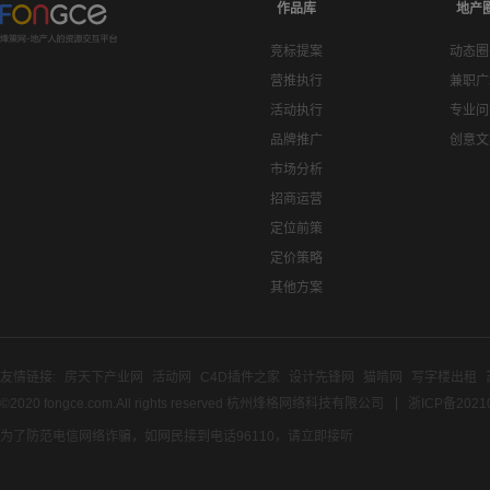
作品库
地产
竞标提案
动态圈
营推执行
兼职广
活动执行
专业问
品牌推广
创意文
市场分析
招商运营
定位前策
定价策略
其他方案
友情链接:
房天下产业网
活动网
C4D插件之家
设计先锋网
猫啃网
写字楼出租
©2020 fongce.com.All rights reserved 杭州烽格网络科技有限公司
浙ICP备2021
为了防范电信网络诈骗，如网民接到电话96110，请立即接听