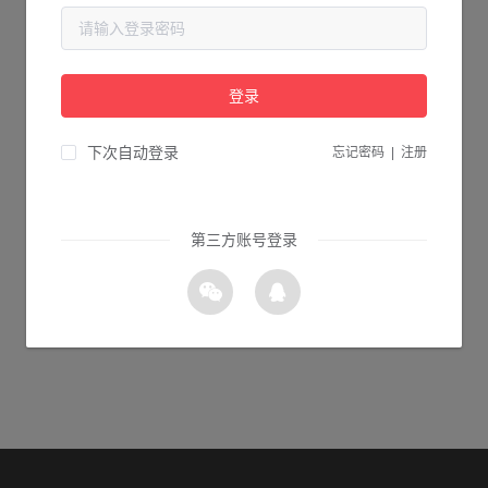
当前页面不存在...
请检查您输入的网址是否正确，或点击下面的按钮返回首页。
登录
2s 返回首页
下次自动登录
忘记密码
|
注册
第三方账号登录