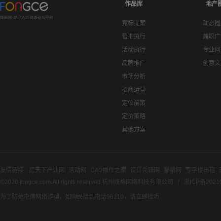
作品库
地产
竞标提案
动态圈
营推执行
兼职广
活动执行
专业问
品牌推广
创意文
市场分析
招商运营
定位前策
定价策略
其他方案
友情链接:
房天下产业网
活动网
C4D插件之家
设计先锋网
猫啃网
写字楼出租
©2020 fongce.com.All rights reserved 杭州烽格网络科技有限公司
浙ICP备2021
为了防范电信网络诈骗，如网民接到电话96110，请立即接听