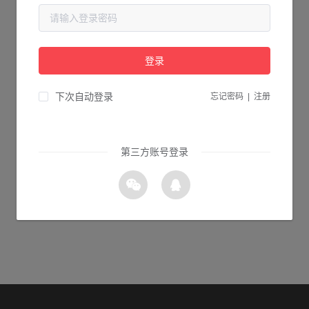
当前页面不存在...
请检查您输入的网址是否正确，或点击下面的按钮返回首页。
登录
1s 返回首页
下次自动登录
忘记密码
|
注册
第三方账号登录