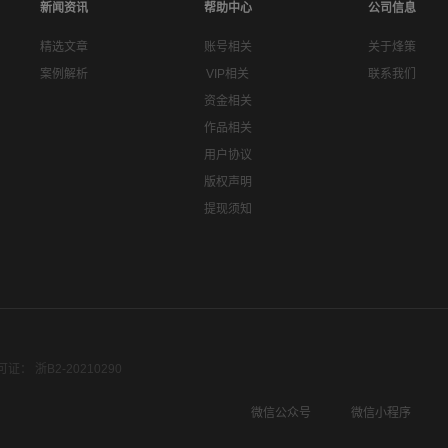
新闻资讯
帮助中心
公司信息
精选文章
账号相关
关于烽策
案例解析
VIP相关
联系我们
资金相关
作品相关
用户协议
版权声明
提现须知
： 浙B2-20210290
微信公众号
微信小程序