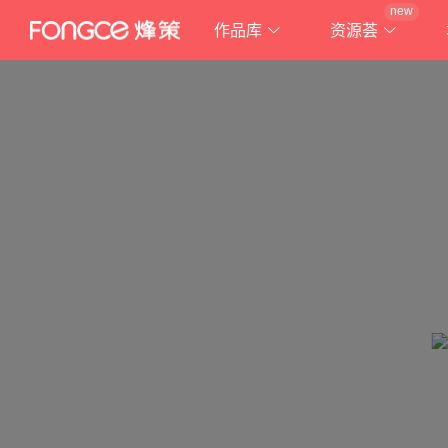
new
作品库
资源荟