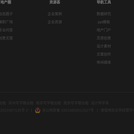
地产圈
资源荟
导航工具
动态圈子
企业案例
数据研究
兼职广场
企业资源
ppt模板
专业问答
地产门户
创意文案
灵感创意
设计素材
文案创作
休闲媒体
出租
苏州写字楼出租
南京写字楼出租
南京写字楼出租
设计师字库
2021007135号-2
浙公网安备 33010802011627号
增值电信业务经营许可证