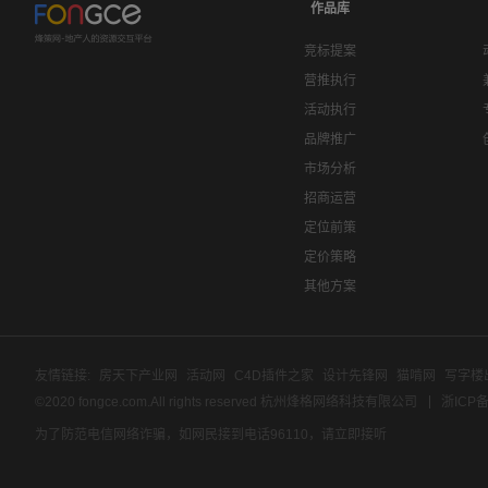
作品库
竞标提案
营推执行
活动执行
品牌推广
市场分析
招商运营
定位前策
定价策略
其他方案
友情链接:
房天下产业网
活动网
C4D插件之家
设计先锋网
猫啃网
写字楼
©2020 fongce.com.All rights reserved 杭州烽格网络科技有限公司
浙ICP备
为了防范电信网络诈骗，如网民接到电话96110，请立即接听