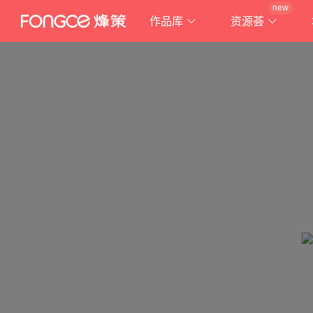
new
作品库
资源荟