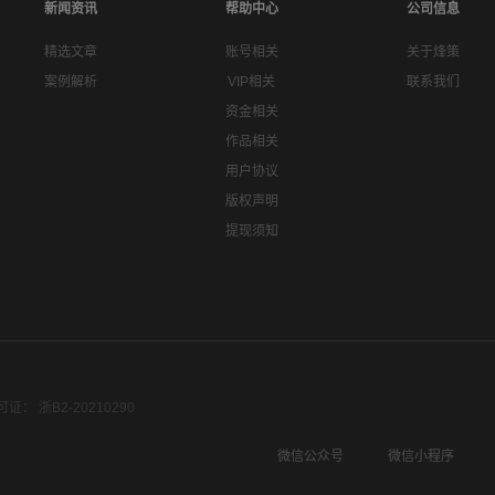
新闻资讯
帮助中心
公司信息
精选文章
账号相关
关于烽策
案例解析
VIP相关
联系我们
资金相关
作品相关
用户协议
版权声明
提现须知
： 浙B2-20210290
微信公众号
微信小程序