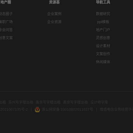
地产圈
资源荟
导航工具
动态圈子
企业案例
数据研究
兼职广场
企业资源
ppt模板
专业问答
地产门户
创意文案
灵感创意
设计素材
文案创作
休闲媒体
出租
苏州写字楼出租
南京写字楼出租
南京写字楼出租
设计师字库
2021007135号-2
浙公网安备 33010802011627号
增值电信业务经营许可证