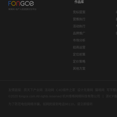
作品库
竞标提案
营推执行
活动执行
品牌推广
市场分析
招商运营
定位前策
定价策略
其他方案
友情链接:
房天下产业网
活动网
C4D插件之家
设计先锋网
猫啃网
写字楼
©2020 fongce.com.All rights reserved 杭州烽格网络科技有限公司
浙ICP备
为了防范电信网络诈骗，如网民接到电话96110，请立即接听