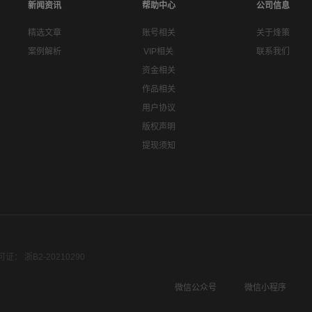
新闻资讯
帮助中心
公司信息
精选文章
账号相关
关于烽策
案例解析
VIP相关
联系我们
资金相关
作品相关
用户协议
版权声明
提现须知
： 浙B2-20210290
微信公众号
微信小程序