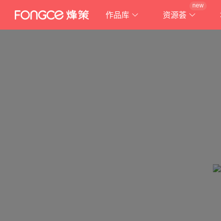
new
作品库
资源荟