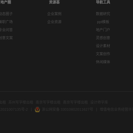
地产圈
资源荟
导航工具
动态圈子
企业案例
数据研究
兼职广场
企业资源
ppt模板
专业问答
地产门户
创意文案
灵感创意
设计素材
文案创作
休闲媒体
出租
苏州写字楼出租
南京写字楼出租
南京写字楼出租
设计师字库
2021007135号-2
浙公网安备 33010802011627号
增值电信业务经营许可证