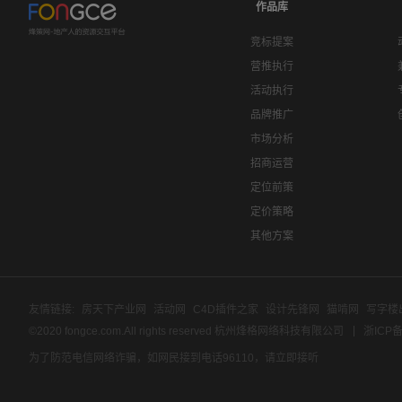
作品库
竞标提案
营推执行
活动执行
品牌推广
市场分析
招商运营
定位前策
定价策略
其他方案
友情链接:
房天下产业网
活动网
C4D插件之家
设计先锋网
猫啃网
写字楼
©2020 fongce.com.All rights reserved 杭州烽格网络科技有限公司
浙ICP备
为了防范电信网络诈骗，如网民接到电话96110，请立即接听