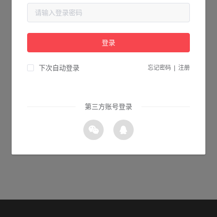
当前页面不存在...
请检查您输入的网址是否正确，或点击下面的按钮返回首页。
登录
0s 返回首页
下次自动登录
忘记密码
|
注册
第三方账号登录