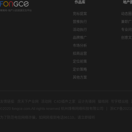
作品库
地产
竞标提案
动态圈
营推执行
兼职广
活动执行
专业问
品牌推广
创意文
市场分析
招商运营
定位前策
定价策略
其他方案
友情链接:
房天下产业网
活动网
C4D插件之家
设计先锋网
猫啃网
写字楼出租
©2020 fongce.com.All rights reserved 杭州烽格网络科技有限公司
浙ICP备2021
为了防范电信网络诈骗，如网民接到电话96110，请立即接听