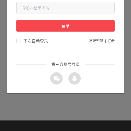
当前页面不存在...
请检查您输入的网址是否正确，或点击下面的按钮返回首页。
登录
1s 返回首页
下次自动登录
忘记密码
|
注册
第三方账号登录