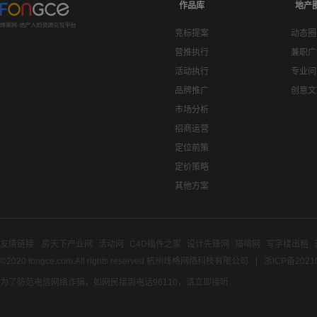
作品库
地产
竞标提案
动态圈
营推执行
兼职广
活动执行
专业问
品牌推广
创意文
市场分析
招商运营
定位前策
定价策略
其他方案
友情链接:
房天下产业网
活动网
C4D插件之家
设计先锋网
猫啃网
写字楼出租
©2020 fongce.com.All rights reserved 杭州烽格网络科技有限公司
浙ICP备2021
为了防范电信网络诈骗，如网民接到电话96110，请立即接听