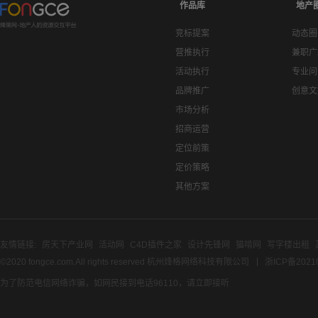
作品库
地产
竞标提案
动态圈
营推执行
兼职广
活动执行
专业问
品牌推广
创意文
市场分析
招商运营
定位前策
定价策略
其他方案
友情链接:
房天下产业网
活动网
C4D插件之家
设计先锋网
猫啃网
写字楼出租
©2020 fongce.com.All rights reserved 杭州烽格网络科技有限公司
浙ICP备2021
为了防范电信网络诈骗，如网民接到电话96110，请立即接听