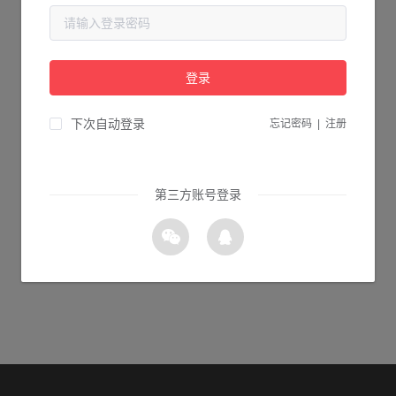
当前页面不存在...
请检查您输入的网址是否正确，或点击下面的按钮返回首页。
登录
1s 返回首页
下次自动登录
忘记密码
|
注册
第三方账号登录