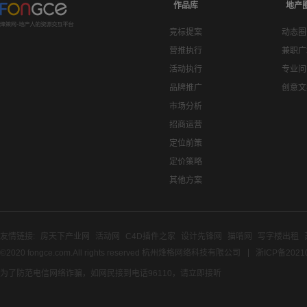
作品库
地产
竞标提案
动态圈
营推执行
兼职广
活动执行
专业问
品牌推广
创意文
市场分析
招商运营
定位前策
定价策略
其他方案
友情链接:
房天下产业网
活动网
C4D插件之家
设计先锋网
猫啃网
写字楼出租
©2020 fongce.com.All rights reserved 杭州烽格网络科技有限公司
浙ICP备2021
为了防范电信网络诈骗，如网民接到电话96110，请立即接听