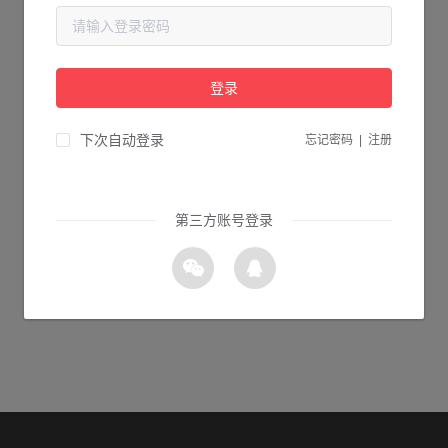
当前页面不存在...
请检查您输入的网址是否正确，或点击下面的按钮返回首页。
登录
1s 返回首页
下次自动登录
忘记密码
|
注册
第三方账号登录