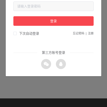
当前页面不存在...
请检查您输入的网址是否正确，或点击下面的按钮返回首页。
登录
2s 返回首页
下次自动登录
忘记密码
|
注册
第三方账号登录