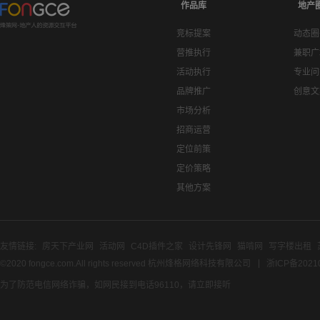
作品库
地产
竞标提案
动态圈
营推执行
兼职广
活动执行
专业问
品牌推广
创意文
市场分析
招商运营
定位前策
定价策略
其他方案
友情链接:
房天下产业网
活动网
C4D插件之家
设计先锋网
猫啃网
写字楼出租
©2020 fongce.com.All rights reserved 杭州烽格网络科技有限公司
浙ICP备2021
为了防范电信网络诈骗，如网民接到电话96110，请立即接听