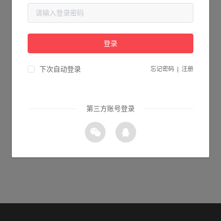
当前页面不存在...
请检查您输入的网址是否正确，或点击下面的按钮返回首页。
登录
2s 返回首页
下次自动登录
忘记密码
|
注册
第三方账号登录