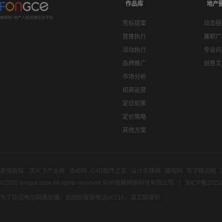
作品库
地产
竞标提案
动态圈
营推执行
兼职广
活动执行
专业问
品牌推广
创意文
市场分析
招商运营
定位前策
定价策略
其他方案
友情链接:
房天下产业网
活动网
C4D插件之家
设计先锋网
猫啃网
写字楼出租
©2020 fongce.com.All rights reserved 杭州烽格网络科技有限公司
浙ICP备2021
为了防范电信网络诈骗，如网民接到电话96110，请立即接听