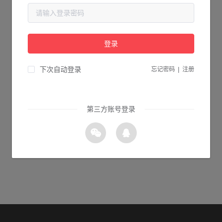
当前页面不存在...
请检查您输入的网址是否正确，或点击下面的按钮返回首页。
登录
1s 返回首页
下次自动登录
忘记密码
|
注册
第三方账号登录