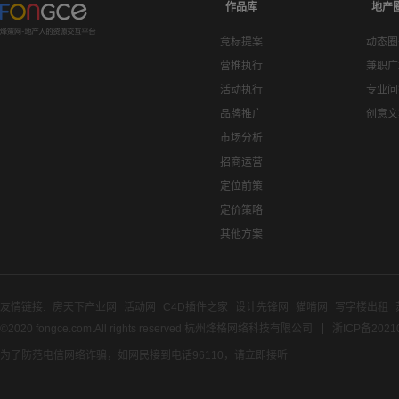
作品库
地产
竞标提案
动态圈
营推执行
兼职广
活动执行
专业问
品牌推广
创意文
市场分析
招商运营
定位前策
定价策略
其他方案
友情链接:
房天下产业网
活动网
C4D插件之家
设计先锋网
猫啃网
写字楼出租
©2020 fongce.com.All rights reserved 杭州烽格网络科技有限公司
浙ICP备2021
为了防范电信网络诈骗，如网民接到电话96110，请立即接听