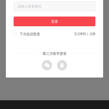
当前页面不存在...
请检查您输入的网址是否正确，或点击下面的按钮返回首页。
登录
1s 返回首页
下次自动登录
忘记密码
|
注册
第三方账号登录