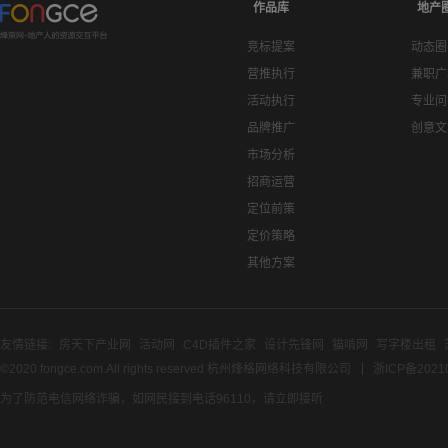
作品库
地产
竞标提案
动态圈
营推执行
兼职广
活动执行
专业问
品牌推广
创意文
市场分析
招商运营
定位前策
定价策略
其他方案
友情链接:
房天下产业网
活动网
C4D插件之家
设计先锋网
猫啃网
写字楼出租
©2020 fongce.com.All rights reserved 杭州烽格网络科技有限公司
浙ICP备2021
为了防范电信网络诈骗，如网民接到电话96110，请立即接听