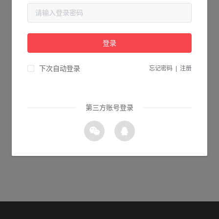
当前页面不存在...
请检查您输入的网址是否正确，或点击下面的按钮返回首页。
登录
1s 返回首页
下次自动登录
忘记密码
|
注册
第三方账号登录