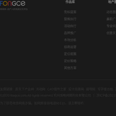
作品库
地产
竞标提案
动态圈
营推执行
兼职广
活动执行
专业问
品牌推广
创意文
市场分析
招商运营
定位前策
定价策略
其他方案
友情链接:
房天下产业网
活动网
C4D插件之家
设计先锋网
猫啃网
写字楼出租
©2020 fongce.com.All rights reserved 杭州烽格网络科技有限公司
浙ICP备2021
为了防范电信网络诈骗，如网民接到电话96110，请立即接听