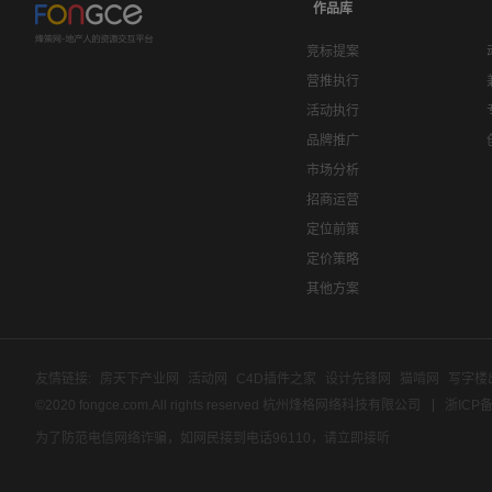
作品库
竞标提案
营推执行
活动执行
品牌推广
市场分析
招商运营
定位前策
定价策略
其他方案
友情链接:
房天下产业网
活动网
C4D插件之家
设计先锋网
猫啃网
写字楼
©2020 fongce.com.All rights reserved 杭州烽格网络科技有限公司
浙ICP备
为了防范电信网络诈骗，如网民接到电话96110，请立即接听