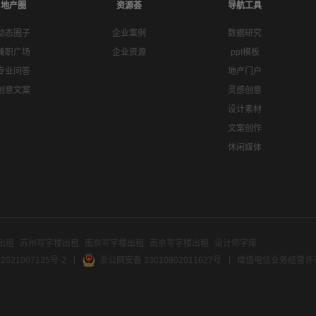
地产圈
资源荟
导航工具
动态圈子
企业案例
数据研究
兼职广场
企业资源
ppt模板
专业问答
地产门户
创意文案
灵感创意
设计素材
文案创作
休闲媒体
出租
苏州写字楼出租
南京写字楼出租
南京写字楼出租
设计师字库
2021007135号-2
浙公网安备 33010802011627号
增值电信业务经营许可证