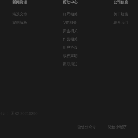
新闻资讯
帮助中心
公司信息
精选文章
账号相关
关于烽策
案例解析
VIP相关
联系我们
资金相关
作品相关
用户协议
版权声明
提现须知
： 浙B2-20210290
微信公众号
微信小程序