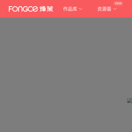
new
作品库
资源荟