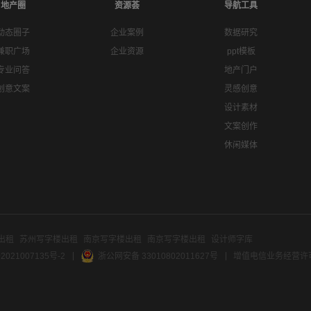
地产圈
资源荟
导航工具
动态圈子
企业案例
数据研究
兼职广场
企业资源
ppt模板
专业问答
地产门户
创意文案
灵感创意
设计素材
文案创作
休闲媒体
出租
苏州写字楼出租
南京写字楼出租
南京写字楼出租
设计师字库
2021007135号-2
浙公网安备 33010802011627号
增值电信业务经营许可证