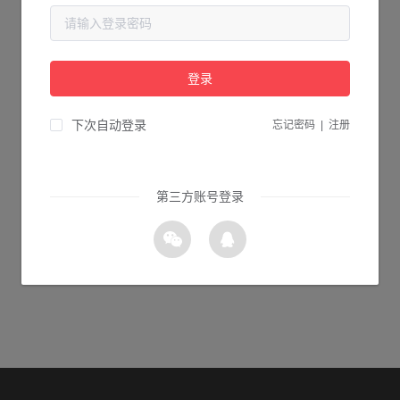
当前页面不存在...
请检查您输入的网址是否正确，或点击下面的按钮返回首页。
登录
1s 返回首页
下次自动登录
忘记密码
|
注册
第三方账号登录