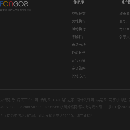
作品库
地产
竞标提案
动态圈
营推执行
兼职广
活动执行
专业问
品牌推广
创意文
市场分析
招商运营
定位前策
定价策略
其他方案
友情链接:
房天下产业网
活动网
C4D插件之家
设计先锋网
猫啃网
写字楼出租
©2020 fongce.com.All rights reserved 杭州烽格网络科技有限公司
浙ICP备2021
为了防范电信网络诈骗，如网民接到电话96110，请立即接听