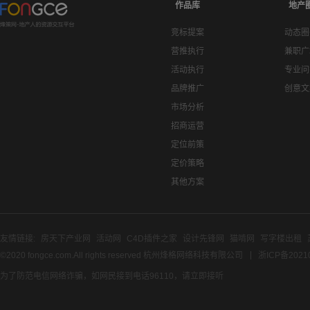
作品库
地产
竞标提案
动态圈
营推执行
兼职广
活动执行
专业问
品牌推广
创意文
市场分析
招商运营
定位前策
定价策略
其他方案
友情链接:
房天下产业网
活动网
C4D插件之家
设计先锋网
猫啃网
写字楼出租
©2020 fongce.com.All rights reserved 杭州烽格网络科技有限公司
浙ICP备2021
为了防范电信网络诈骗，如网民接到电话96110，请立即接听