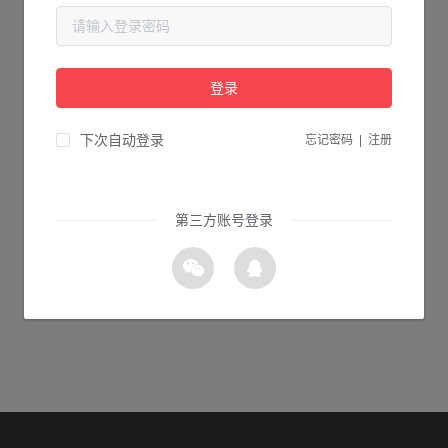
当前页面不存在...
请检查您输入的网址是否正确，或点击下面的按钮返回首页。
登录
2s 返回首页
下次自动登录
忘记密码
|
注册
第三方账号登录