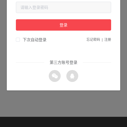
当前页面不存在...
请检查您输入的网址是否正确，或点击下面的按钮返回首页。
登录
1s 返回首页
下次自动登录
忘记密码
|
注册
第三方账号登录