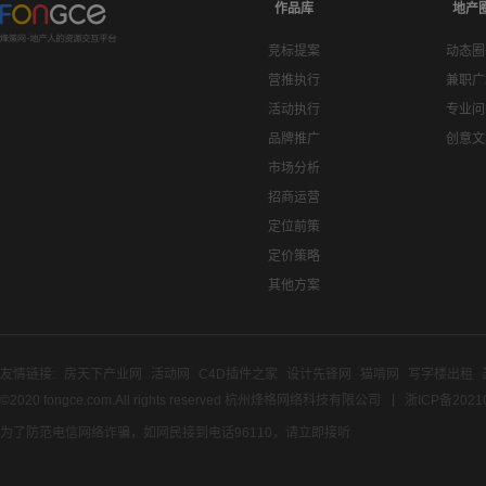
作品库
地产
竞标提案
动态圈
营推执行
兼职广
活动执行
专业问
品牌推广
创意文
市场分析
招商运营
定位前策
定价策略
其他方案
友情链接:
房天下产业网
活动网
C4D插件之家
设计先锋网
猫啃网
写字楼出租
©2020 fongce.com.All rights reserved 杭州烽格网络科技有限公司
浙ICP备2021
为了防范电信网络诈骗，如网民接到电话96110，请立即接听