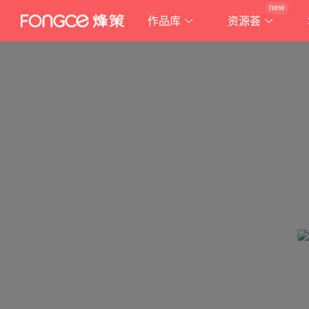
new
作品库
资源荟