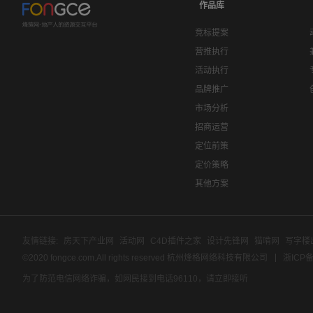
作品库
竞标提案
营推执行
活动执行
品牌推广
市场分析
招商运营
定位前策
定价策略
其他方案
友情链接:
房天下产业网
活动网
C4D插件之家
设计先锋网
猫啃网
写字楼
©2020 fongce.com.All rights reserved 杭州烽格网络科技有限公司
浙ICP备
为了防范电信网络诈骗，如网民接到电话96110，请立即接听