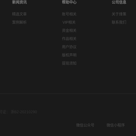
新闻资讯
帮助中心
公司信息
精选文章
账号相关
关于烽策
案例解析
VIP相关
联系我们
资金相关
作品相关
用户协议
版权声明
提现须知
： 浙B2-20210290
微信公众号
微信小程序