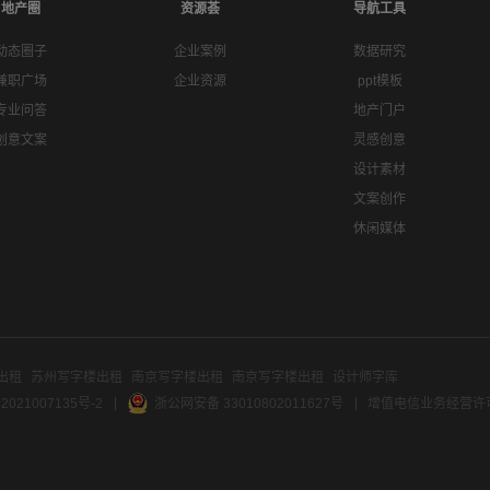
地产圈
资源荟
导航工具
动态圈子
企业案例
数据研究
兼职广场
企业资源
ppt模板
专业问答
地产门户
创意文案
灵感创意
设计素材
文案创作
休闲媒体
出租
苏州写字楼出租
南京写字楼出租
南京写字楼出租
设计师字库
2021007135号-2
浙公网安备 33010802011627号
增值电信业务经营许可证