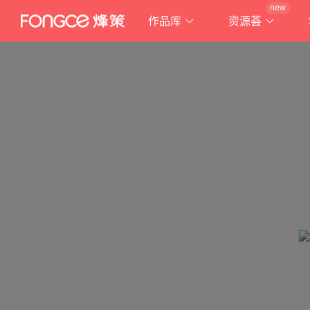
new
作品库
资源荟