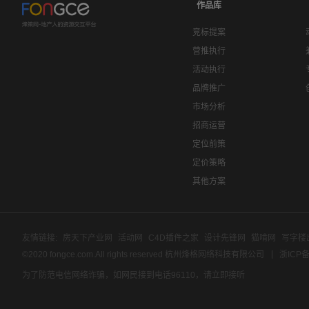
作品库
竞标提案
营推执行
活动执行
品牌推广
市场分析
招商运营
定位前策
定价策略
其他方案
友情链接:
房天下产业网
活动网
C4D插件之家
设计先锋网
猫啃网
写字楼
©2020 fongce.com.All rights reserved 杭州烽格网络科技有限公司
浙ICP备
为了防范电信网络诈骗，如网民接到电话96110，请立即接听