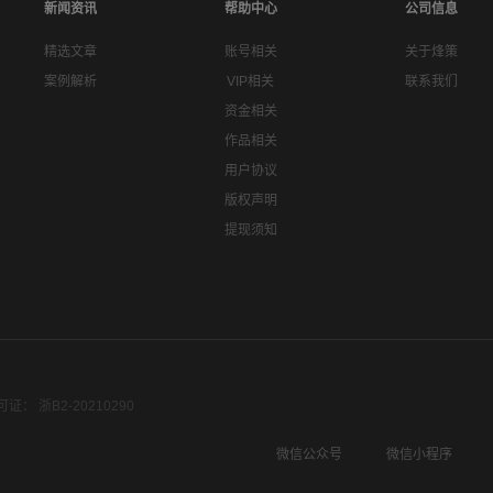
新闻资讯
帮助中心
公司信息
精选文章
账号相关
关于烽策
案例解析
VIP相关
联系我们
资金相关
作品相关
用户协议
版权声明
提现须知
： 浙B2-20210290
微信公众号
微信小程序