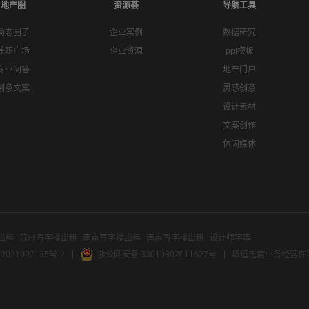
地产圈
资源荟
导航工具
动态圈子
企业案例
数据研究
兼职广场
企业资源
ppt模板
专业问答
地产门户
创意文案
灵感创意
设计素材
文案创作
休闲媒体
出租
苏州写字楼出租
南京写字楼出租
南京写字楼出租
设计师字库
2021007135号-2
浙公网安备 33010802011627号
增值电信业务经营许可证