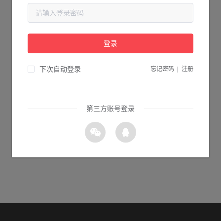
当前页面不存在...
请检查您输入的网址是否正确，或点击下面的按钮返回首页。
登录
1s 返回首页
下次自动登录
忘记密码
|
注册
第三方账号登录