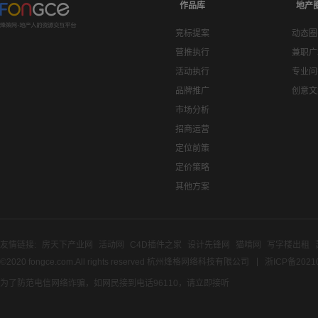
作品库
地产
竞标提案
动态圈
营推执行
兼职广
活动执行
专业问
品牌推广
创意文
市场分析
招商运营
定位前策
定价策略
其他方案
友情链接:
房天下产业网
活动网
C4D插件之家
设计先锋网
猫啃网
写字楼出租
©2020 fongce.com.All rights reserved 杭州烽格网络科技有限公司
浙ICP备2021
为了防范电信网络诈骗，如网民接到电话96110，请立即接听