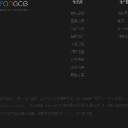
作品库
地产
竞标提案
动态圈
营推执行
兼职广
活动执行
专业问
品牌推广
创意文
市场分析
招商运营
定位前策
定价策略
其他方案
友情链接:
房天下产业网
活动网
C4D插件之家
设计先锋网
猫啃网
写字楼出租
©2020 fongce.com.All rights reserved 杭州烽格网络科技有限公司
浙ICP备2021
为了防范电信网络诈骗，如网民接到电话96110，请立即接听