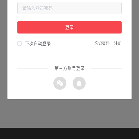
当前页面不存在...
请检查您输入的网址是否正确，或点击下面的按钮返回首页。
登录
1s 返回首页
下次自动登录
忘记密码
|
注册
第三方账号登录