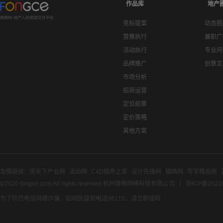
作品库
地产
竞标提案
动态圈
营推执行
兼职广
活动执行
专业问
品牌推广
创意文
市场分析
招商运营
定位前策
定价策略
其他方案
友情链接:
房天下产业网
活动网
C4D插件之家
设计先锋网
猫啃网
写字楼出租
©2020 fongce.com.All rights reserved 杭州烽格网络科技有限公司
浙ICP备2021
为了防范电信网络诈骗，如网民接到电话96110，请立即接听