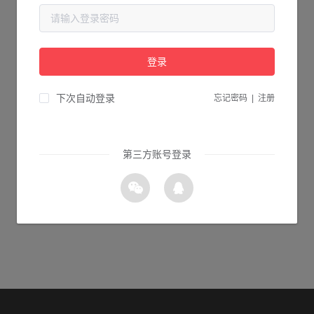
当前页面不存在...
请检查您输入的网址是否正确，或点击下面的按钮返回首页。
登录
1s 返回首页
下次自动登录
忘记密码
|
注册
第三方账号登录