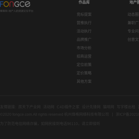
作品库
地产
竞标提案
动态圈
营推执行
兼职广
活动执行
专业问
品牌推广
创意文
市场分析
招商运营
定位前策
定价策略
其他方案
友情链接:
房天下产业网
活动网
C4D插件之家
设计先锋网
猫啃网
写字楼出租
©2020 fongce.com.All rights reserved 杭州烽格网络科技有限公司
浙ICP备2021
为了防范电信网络诈骗，如网民接到电话96110，请立即接听