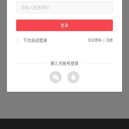
当前页面不存在...
请检查您输入的网址是否正确，或点击下面的按钮返回首页。
登录
0s 返回首页
下次自动登录
忘记密码
|
注册
第三方账号登录