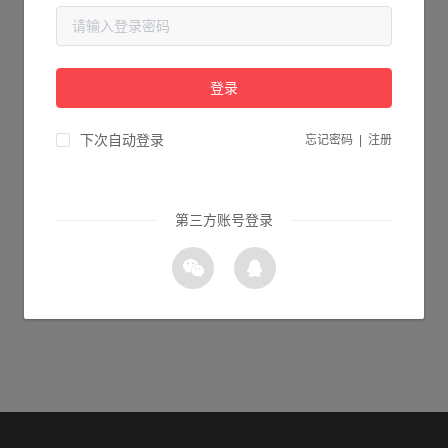
当前页面不存在...
请检查您输入的网址是否正确，或点击下面的按钮返回首页。
登录
1s 返回首页
下次自动登录
忘记密码
|
注册
第三方账号登录