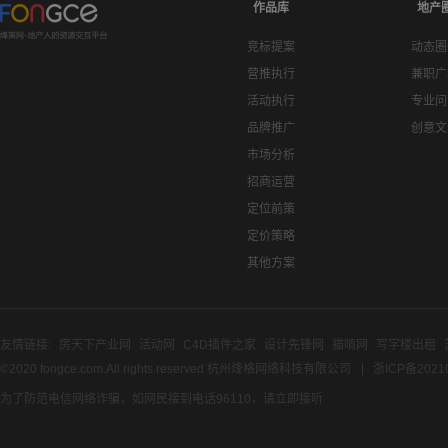
作品库
地产
竞标提案
动态圈
营推执行
兼职广
活动执行
专业问
品牌推广
创意文
市场分析
招商运营
定位前策
定价策略
其他方案
友情链接:
房天下产业网
活动网
C4D插件之家
设计先锋网
猫啃网
写字楼出租
©2020 fongce.com.All rights reserved 杭州烽格网络科技有限公司
浙ICP备2021
为了防范电信网络诈骗，如网民接到电话96110，请立即接听