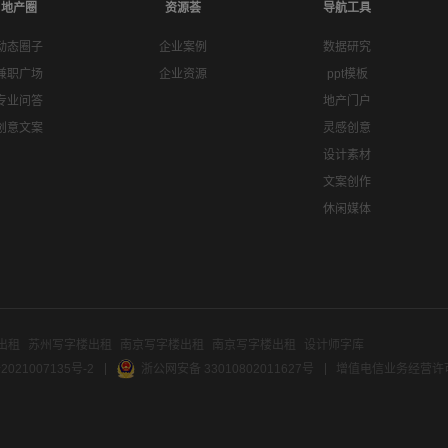
地产圈
资源荟
导航工具
动态圈子
企业案例
数据研究
兼职广场
企业资源
ppt模板
专业问答
地产门户
创意文案
灵感创意
设计素材
文案创作
休闲媒体
出租
苏州写字楼出租
南京写字楼出租
南京写字楼出租
设计师字库
2021007135号-2
浙公网安备 33010802011627号
增值电信业务经营许可证