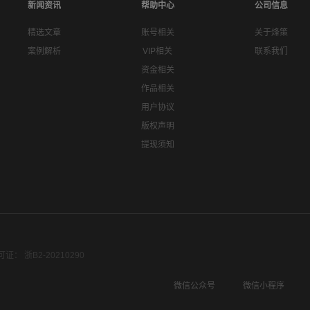
新闻资讯
帮助中心
公司信息
精选文章
账号相关
关于烽策
案例解析
VIP相关
联系我们
资金相关
作品相关
用户协议
版权声明
提现须知
： 浙B2-20210290
微信公众号
微信小程序