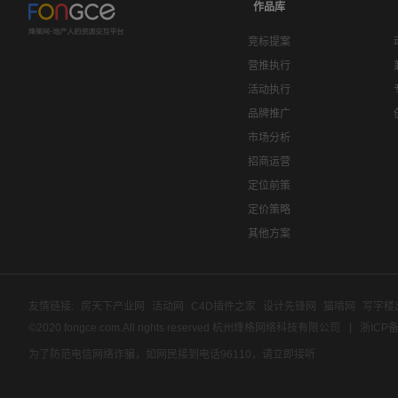
作品库
竞标提案
营推执行
活动执行
品牌推广
市场分析
招商运营
定位前策
定价策略
其他方案
友情链接:
房天下产业网
活动网
C4D插件之家
设计先锋网
猫啃网
写字楼
©2020 fongce.com.All rights reserved 杭州烽格网络科技有限公司
浙ICP备
为了防范电信网络诈骗，如网民接到电话96110，请立即接听