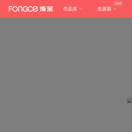
new
作品库
资源荟