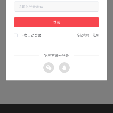
当前页面不存在...
请检查您输入的网址是否正确，或点击下面的按钮返回首页。
登录
1s 返回首页
下次自动登录
忘记密码
|
注册
第三方账号登录