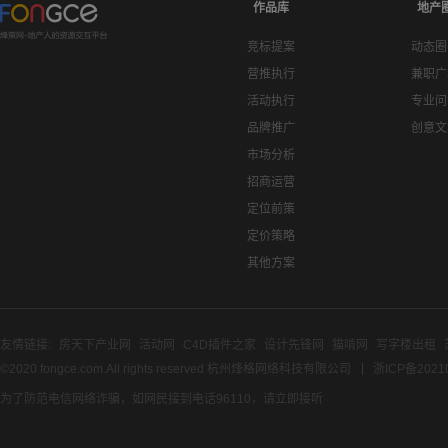
作品库
地产
竞标提案
动态圈
营推执行
兼职广
活动执行
专业问
品牌推广
创意文
市场分析
招商运营
定位前策
定价策略
其他方案
友情链接:
房天下产业网
活动网
C4D插件之家
设计先锋网
猫啃网
写字楼出租
©2020 fongce.com.All rights reserved 杭州烽格网络科技有限公司
浙ICP备2021
为了防范电信网络诈骗，如网民接到电话96110，请立即接听