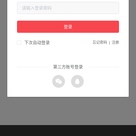
当前页面不存在...
请检查您输入的网址是否正确，或点击下面的按钮返回首页。
登录
0s 返回首页
下次自动登录
忘记密码
|
注册
第三方账号登录