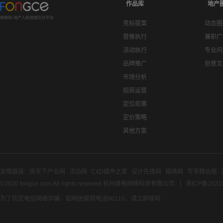
作品库
地产
竞标提案
动态圈
营推执行
兼职广
活动执行
专业问
品牌推广
创意文
市场分析
招商运营
定位前策
定价策略
其他方案
友情链接:
房天下产业网
活动网
C4D插件之家
设计先锋网
猫啃网
写字楼出租
©2020 fongce.com.All rights reserved 杭州烽格网络科技有限公司
浙ICP备2021
为了防范电信网络诈骗，如网民接到电话96110，请立即接听