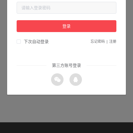
当前页面不存在...
请检查您输入的网址是否正确，或点击下面的按钮返回首页。
登录
2s 返回首页
下次自动登录
忘记密码
|
注册
第三方账号登录