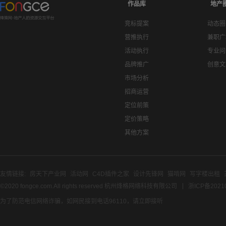
作品库
地产
竞标提案
动态圈
营推执行
兼职广
活动执行
专业问
品牌推广
创意文
市场分析
招商运营
定位前策
定价策略
其他方案
友情链接:
房天下产业网
活动网
C4D插件之家
设计先锋网
猫啃网
写字楼出租
©2020 fongce.com.All rights reserved 杭州烽格网络科技有限公司
浙ICP备2021
为了防范电信网络诈骗，如网民接到电话96110，请立即接听