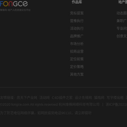
作品库
地产
竞标提案
动态圈
营推执行
兼职广
活动执行
专业问
品牌推广
创意文
市场分析
招商运营
定位前策
定价策略
其他方案
友情链接:
房天下产业网
活动网
C4D插件之家
设计先锋网
猫啃网
写字楼出租
©2020 fongce.com.All rights reserved 杭州烽格网络科技有限公司
浙ICP备2021
为了防范电信网络诈骗，如网民接到电话96110，请立即接听