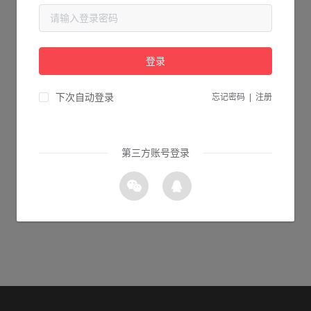
当前页面不存在...
请检查您输入的网址是否正确，或点击下面的按钮返回首页。
登录
0s 返回首页
下次自动登录
忘记密码
|
注册
第三方账号登录