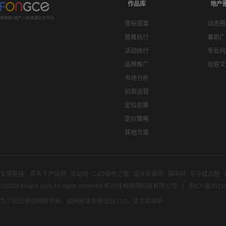
作品库
地产
竞标提案
动态圈
营推执行
兼职广
活动执行
专业问
品牌推广
创意文
市场分析
招商运营
定位前策
定价策略
其他方案
友情链接:
房天下产业网
活动网
C4D插件之家
设计先锋网
猫啃网
写字楼出租
©2020 fongce.com.All rights reserved 杭州烽格网络科技有限公司
浙ICP备2021
为了防范电信网络诈骗，如网民接到电话96110，请立即接听