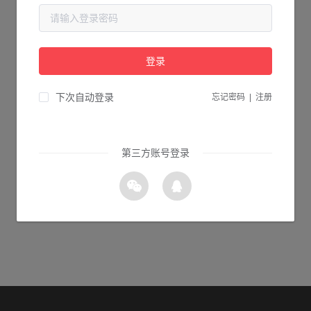
当前页面不存在...
请检查您输入的网址是否正确，或点击下面的按钮返回首页。
登录
1s 返回首页
下次自动登录
忘记密码
|
注册
第三方账号登录