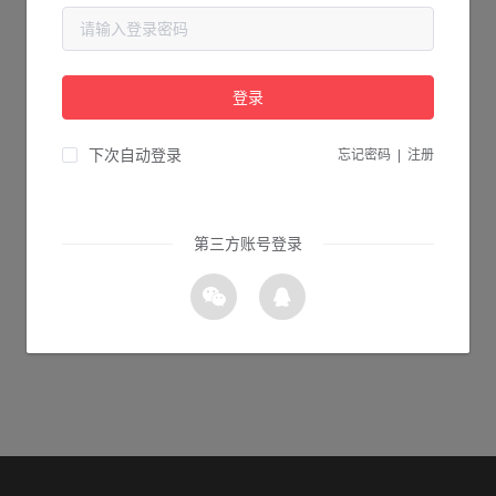
当前页面不存在...
请检查您输入的网址是否正确，或点击下面的按钮返回首页。
登录
0s 返回首页
下次自动登录
忘记密码
|
注册
第三方账号登录