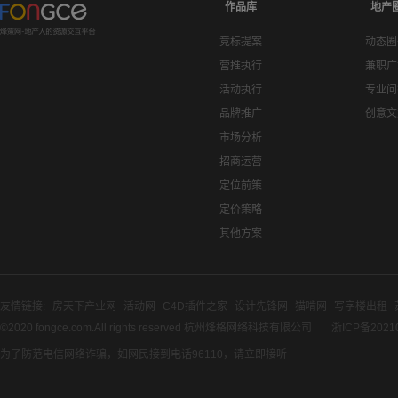
作品库
地产
竞标提案
动态圈
营推执行
兼职广
活动执行
专业问
品牌推广
创意文
市场分析
招商运营
定位前策
定价策略
其他方案
友情链接:
房天下产业网
活动网
C4D插件之家
设计先锋网
猫啃网
写字楼出租
©2020 fongce.com.All rights reserved 杭州烽格网络科技有限公司
浙ICP备2021
为了防范电信网络诈骗，如网民接到电话96110，请立即接听