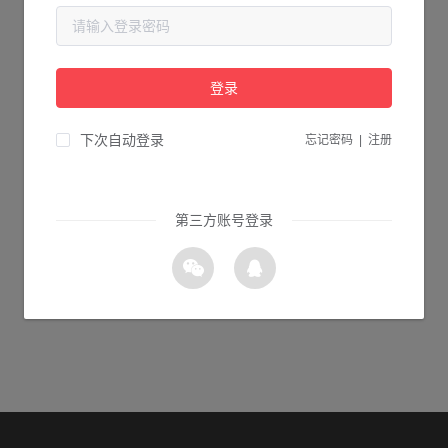
当前页面不存在...
请检查您输入的网址是否正确，或点击下面的按钮返回首页。
登录
3s 返回首页
下次自动登录
忘记密码
|
注册
第三方账号登录