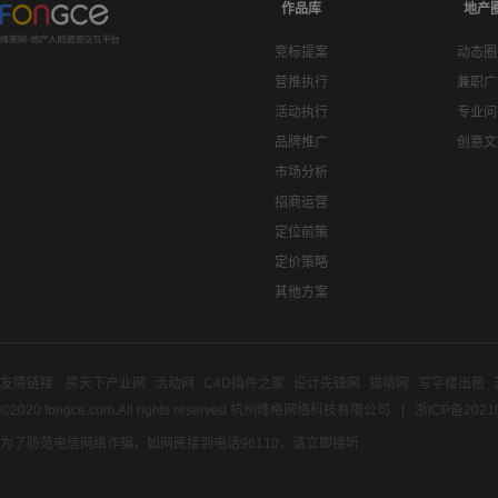
作品库
地产
竞标提案
动态圈
营推执行
兼职广
活动执行
专业问
品牌推广
创意文
市场分析
招商运营
定位前策
定价策略
其他方案
友情链接:
房天下产业网
活动网
C4D插件之家
设计先锋网
猫啃网
写字楼出租
©2020 fongce.com.All rights reserved 杭州烽格网络科技有限公司
浙ICP备2021
为了防范电信网络诈骗，如网民接到电话96110，请立即接听