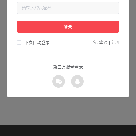
当前页面不存在...
请检查您输入的网址是否正确，或点击下面的按钮返回首页。
登录
0s 返回首页
下次自动登录
忘记密码
|
注册
第三方账号登录