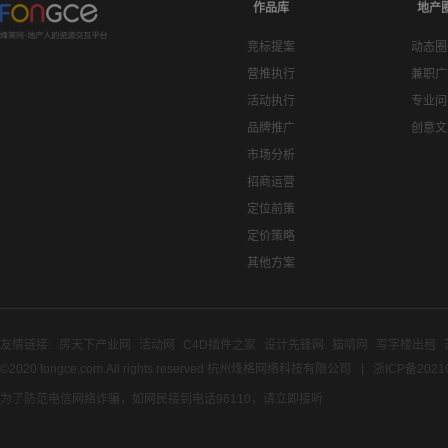
作品库
地产
竞标提案
动态圈
营推执行
兼职广
活动执行
专业问
品牌推广
创意文
市场分析
招商运营
定位前策
定价策略
其他方案
友情链接:
房天下产业网
活动网
C4D插件之家
设计先锋网
猫啃网
写字楼出租
©2020 fongce.com.All rights reserved 杭州烽格网络科技有限公司
浙ICP备2021
为了防范电信网络诈骗，如网民接到电话96110，请立即接听