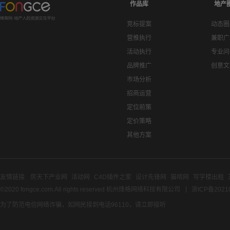
作品库
地产
竞标提案
动态圈
营推执行
兼职广
活动执行
专业问
品牌推广
创意文
市场分析
招商运营
定位前策
定价策略
其他方案
友情链接:
房天下产业网
活动网
C4D插件之家
设计先锋网
猫啃网
写字楼出租
©2020 fongce.com.All rights reserved 杭州烽格网络科技有限公司
浙ICP备2021
为了防范电信网络诈骗，如网民接到电话96110，请立即接听