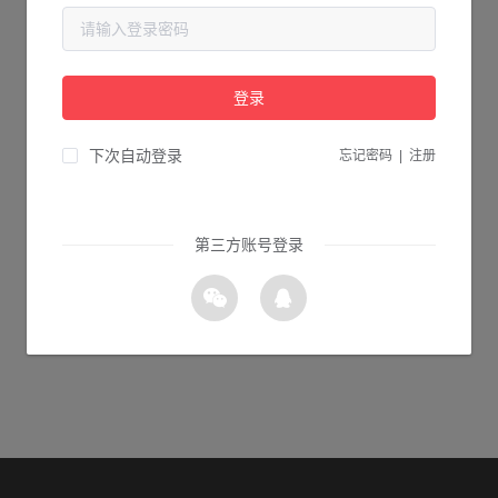
当前页面不存在...
请检查您输入的网址是否正确，或点击下面的按钮返回首页。
登录
1s 返回首页
下次自动登录
忘记密码
|
注册
第三方账号登录