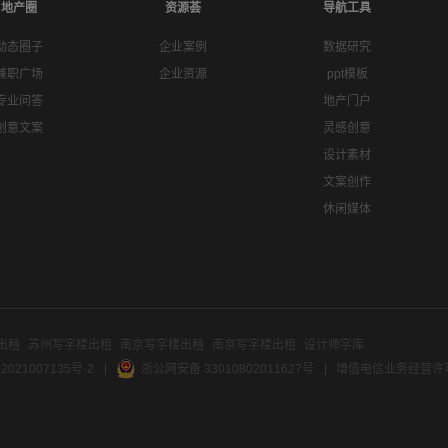
地产圈
资源荟
导航工具
动态圈子
企业案例
数据研究
兼职广场
企业资源
ppt模板
专业问答
地产门户
创意文案
灵感创意
设计素材
文案创作
休闲媒体
出租
苏州写字楼出租
南京写字楼出租
南京写字楼出租
设计师字库
2021007135号-2
浙公网安备 33010802011627号
增值电信业务经营许可证