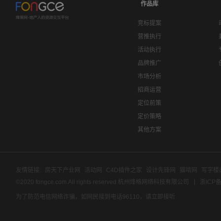
作品库
竞标提案
营推执行
活动执行
品牌推广
市场分析
招商运营
定位前策
定价策略
其他方案
友情链接:
房天下产业网
活动网
C4D插件之家
设计先锋网
猫啃网
写字楼
©2020 fongce.com.All rights reserved 杭州烽格网络科技有限公司
浙ICP备
为了防范电信网络诈骗，如网民接到电话96110，请立即接听