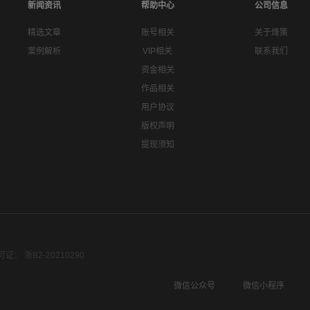
新闻资讯
帮助中心
公司信息
精选文章
账号相关
关于烽策
案例解析
VIP相关
联系我们
资金相关
作品相关
用户协议
版权声明
提现须知
： 浙B2-20210290
微信公众号
微信小程序