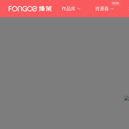
new
作品库
资源荟