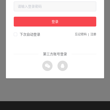
当前页面不存在...
请检查您输入的网址是否正确，或点击下面的按钮返回首页。
登录
0s 返回首页
下次自动登录
忘记密码
|
注册
第三方账号登录