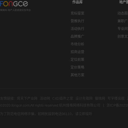
作品库
地产
竞标提案
动态圈
营推执行
兼职广
活动执行
专业问
品牌推广
创意文
市场分析
招商运营
定位前策
定价策略
其他方案
友情链接:
房天下产业网
活动网
C4D插件之家
设计先锋网
猫啃网
写字楼出租
©2020 fongce.com.All rights reserved 杭州烽格网络科技有限公司
浙ICP备2021
为了防范电信网络诈骗，如网民接到电话96110，请立即接听