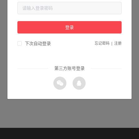
当前页面不存在...
请检查您输入的网址是否正确，或点击下面的按钮返回首页。
登录
1s 返回首页
下次自动登录
忘记密码
|
注册
第三方账号登录