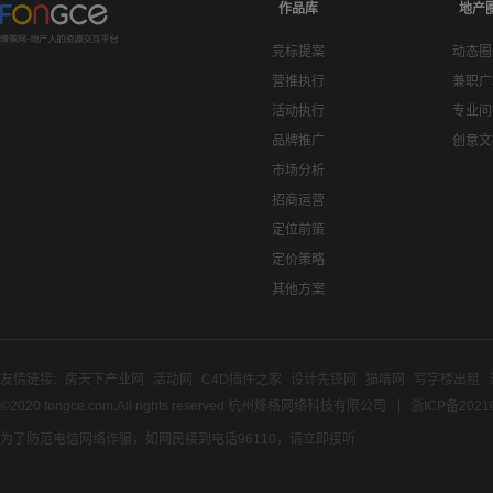
作品库
地产
竞标提案
动态圈
营推执行
兼职广
活动执行
专业问
品牌推广
创意文
市场分析
招商运营
定位前策
定价策略
其他方案
友情链接:
房天下产业网
活动网
C4D插件之家
设计先锋网
猫啃网
写字楼出租
©2020 fongce.com.All rights reserved 杭州烽格网络科技有限公司
浙ICP备2021
为了防范电信网络诈骗，如网民接到电话96110，请立即接听