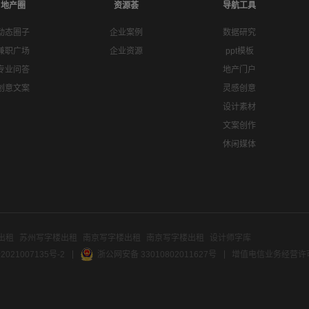
地产圈
资源荟
导航工具
动态圈子
企业案例
数据研究
兼职广场
企业资源
ppt模板
专业问答
地产门户
创意文案
灵感创意
设计素材
文案创作
休闲媒体
出租
苏州写字楼出租
南京写字楼出租
南京写字楼出租
设计师字库
2021007135号-2
浙公网安备 33010802011627号
增值电信业务经营许可证