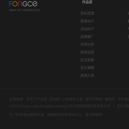
作品库
竞标提案
营推执行
活动执行
品牌推广
市场分析
招商运营
定位前策
定价策略
其他方案
友情链接:
房天下产业网
活动网
C4D插件之家
设计先锋网
猫啃网
写字楼
©2020 fongce.com.All rights reserved 杭州烽格网络科技有限公司
浙ICP备
为了防范电信网络诈骗，如网民接到电话96110，请立即接听