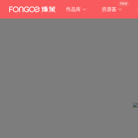
new
作品库
资源荟