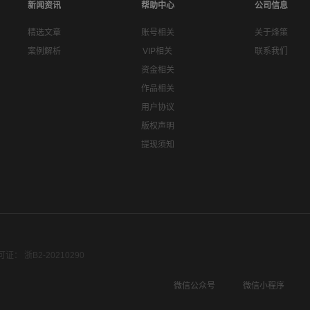
新闻资讯
帮助中心
公司信息
精选文章
账号相关
关于烽策
案例解析
VIP相关
联系我们
资金相关
作品相关
用户协议
版权声明
提现须知
： 浙B2-20210290
微信公众号
微信小程序